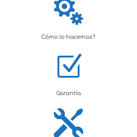

Cómo lo hacemos?
Z
Garantía
