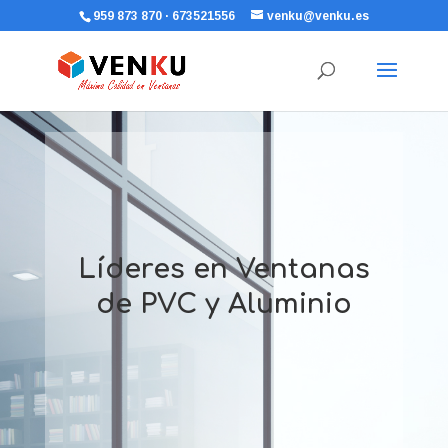
959 873 870 · 673521556
venku@venku.es
Líderes en Ventanas
de PVC y Aluminio