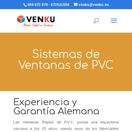
959 873 870 · 673521556
venku@venku.es
Sistemas de
Ventanas de PVC
Experiencia y
Garantía Alemana
Las Ventanas Replus de P.V.C. posee una trayectoria
cercana a los 25 años, siendo unos de los fabricantes