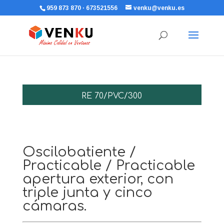
959 873 870 · 673521556
venku@venku.es
RE 70/PVC/300
Oscilobatiente /
Practicable / Practicable
apertura exterior, con
triple junta y cinco
cámaras.