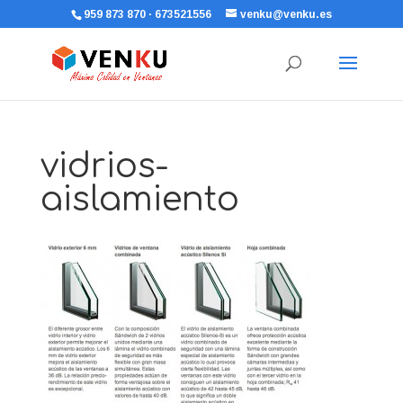
959 873 870 · 673521556
venku@venku.es
vidrios-
aislamiento