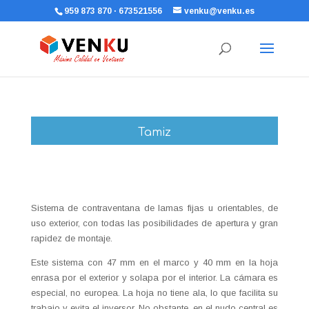
959 873 870 · 673521556
venku@venku.es
Tamiz
Sistema de contraventana de lamas fijas u orientables, de
uso exterior, con todas las posibilidades de apertura y gran
rapidez de montaje.
Este sistema con 47 mm en el marco y 40 mm en la hoja
enrasa por el exterior y solapa por el interior. La cámara es
especial, no europea. La hoja no tiene ala, lo que facilita su
trabajo y evita el inversor. No obstante, en el nudo central es