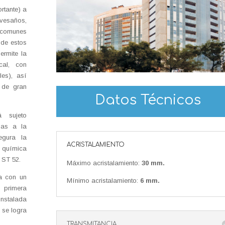
rtante) a
vesaños,
n comunes
 de estos
ermite la
cal, con
les), así
 de gran
Datos Técnicos
á sujeto
ias a la
egura la
ACRISTALAMIENTO
n química
 ST 52.
Máximo acristalamiento:
30 mm.
ta con un
Mínimo acristalamiento:
6 mm.
a primera
nstalada
 se logra
TRANSMITANCIA