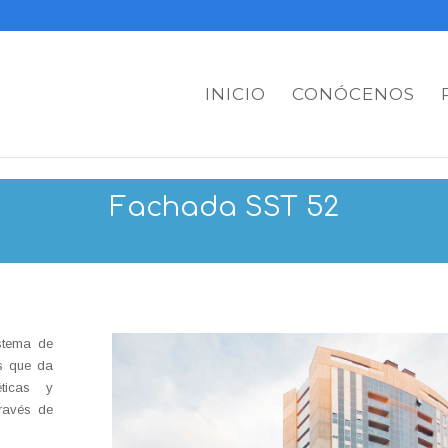
INICIO
CONÓCENOS
Fachada SST 52
stema de
s que da
éticas y
través de