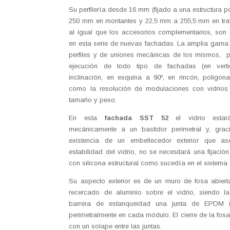
Su perfilería desde 16 mm (fijado a una estructura po
250 mm en montantes y 22,5 mm a 255,5 mm en tra
al igual que los accesorios complementarios, so
en esta serie de nuevas fachadas. La amplia gama
perfiles y de uniones mecánicas de los mismos, p
ejecución de todo tipo de fachadas (en verti
inclinación, en esquina a 90º, en rincón, poligona
como la resolución de modulaciones con vidrios
tamaño y peso.
En esta
fachada SST 52
el vidrio estar
mecánicamente a un bastidor perimetral y, grac
existencia de un embellecedor exterior que as
estabilidad del vidrio, no se necesitará una fijació
con silicona estructural como sucedía en el sistema
Su aspecto exterior es de un muro de fosa abier
recercado de aluminio sobre el vidrio, siendo l
barrera de estanqueidad una junta de EPDM i
perimetralmente en cada módulo. El cierre de la fosa
con un solape entre las juntas.