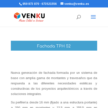
959 873 870 · 673521556
venku@venku.es
Fachada TPH 52
Nueva generación de fachada formada por un sistema de
base con amplia gama de montantes y travesaños que da
respuesta a las diferentes necesidades estéticas y
constructivas de los proyectos arquitectónicos a través de
soluciones integrales.
Su perfilería desde 16 mm (fijado a una estructura portante)
a 250 mm en montantes y 22,5 mm a 255,5 mm en