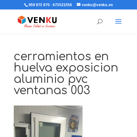
959 873 870 · 673521556
venku@venku.es
cerramientos en
huelva exposicion
aluminio pvc
ventanas 003