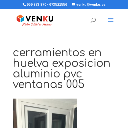
959 873 870 · 673521556
venku@venku.es
cerramientos en
huelva exposicion
aluminio pvc
ventanas 005