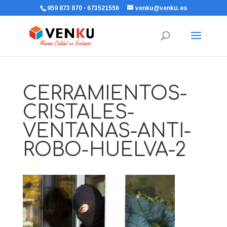
959 873 870 · 673521556
venku@venku.es
CERRAMIENTOS-
CRISTALES-
VENTANAS-ANTI-
ROBO-HUELVA-2