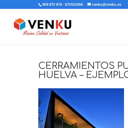
959 873 870 · 673521556
venku@venku.es
CERRAMIENTOS PU
HUELVA – EJEMPLO