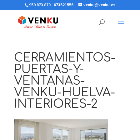
959 873 870 · 673521556
venku@venku.es
CERRAMIENTOS-
PUERTAS-Y-
VENTANAS-
VENKU-HUELVA-
INTERIORES-2