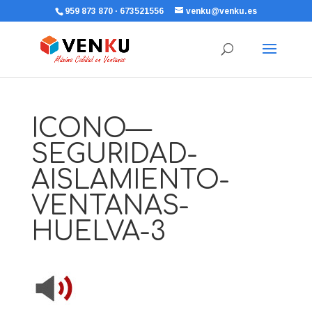
959 873 870 · 673521556
venku@venku.es
ICONO—
SEGURIDAD-
AISLAMIENTO-
VENTANAS-
HUELVA-3