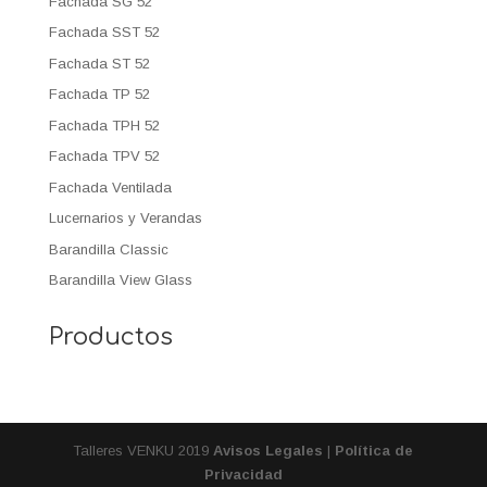
Fachada SG 52
Fachada SST 52
Fachada ST 52
Fachada TP 52
Fachada TPH 52
Fachada TPV 52
Fachada Ventilada
Lucernarios y Verandas
Barandilla Classic
Barandilla View Glass
Productos
Talleres VENKU 2019
Avisos Legales
|
Política de
Privacidad