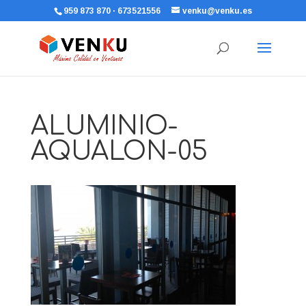
959 873 870 · 673521556
venku@venku.es
ALUMINIO-
AQUALON-05