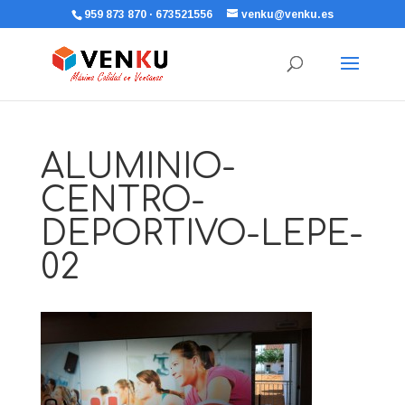
959 873 870 · 673521556
venku@venku.es
ALUMINIO-
CENTRO-
DEPORTIVO-LEPE-
02