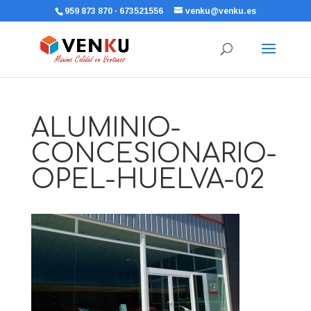
959 873 870 · 673521556
venku@venku.es
ALUMINIO-
CONCESIONARIO-
OPEL-HUELVA-02