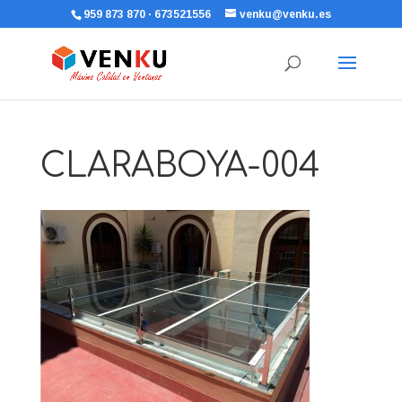
959 873 870 · 673521556
venku@venku.es
CLARABOYA-004