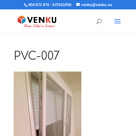
959 873 870 · 673521556
venku@venku.es
PVC-007