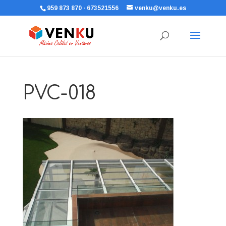
959 873 870 · 673521556
venku@venku.es
PVC-018