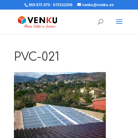
959 873 870 · 673521556
venku@venku.es
PVC-021