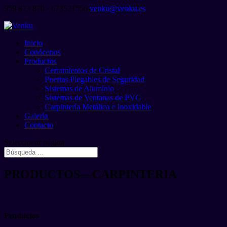
959 873 870 · 673521556
venku@venku.es
Inicio
Conócenos
Productos
Cerramientos de Cristal
Puertas Plegables de Seguridad
Sistemas de Aluminio
Sistemas de Ventanas de PVC
Carpintería Metálica e Inoxidable
Galería
Contacto
Seleccionar página
PRODUCTOS—CARPINTERIA
Productos