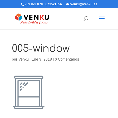
959 873 870 · 673521556
venku@venku.es
005-window
por
Venku
|
Ene 9, 2018
|
0 Comentarios