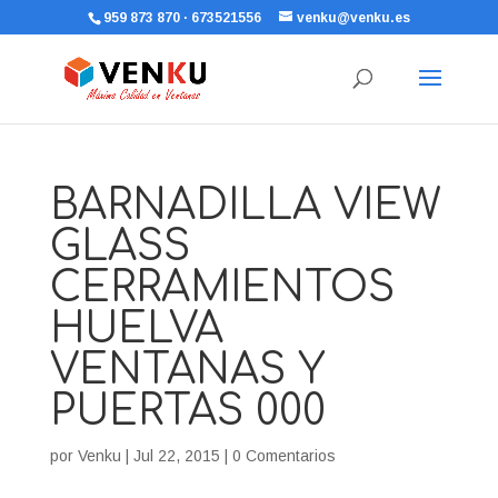
959 873 870 · 673521556
venku@venku.es
BARNADILLA VIEW
GLASS
CERRAMIENTOS
HUELVA
VENTANAS Y
PUERTAS 000
por
Venku
|
Jul 22, 2015
|
0 Comentarios