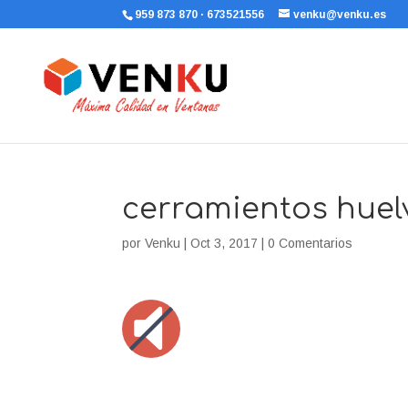
959 873 870 · 673521556
venku@venku.es
cerramientos huel
por
Venku
|
Oct 3, 2017
|
0 Comentarios