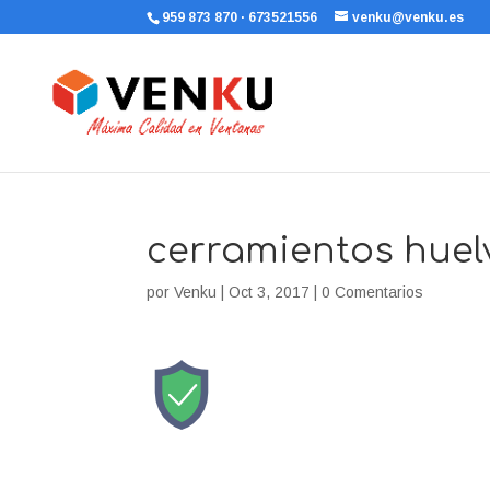
959 873 870 · 673521556
venku@venku.es
cerramientos huel
por
Venku
|
Oct 3, 2017
|
0 Comentarios