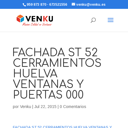
959 873 870 · 673521556
venku@venku.es
FACHADA ST 52
CERRAMIENTOS
HUELVA
VENTANAS Y
PUERTAS 000
por
Venku
|
Jul 22, 2015
|
0 Comentarios
FACHADA ST 52 CERRAMIENTOS HUELVA VENTANAS Y