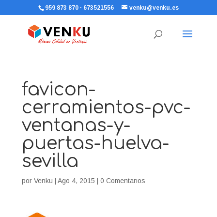
959 873 870 · 673521556
venku@venku.es
favicon-
cerramientos-pvc-
ventanas-y-
puertas-huelva-
sevilla
por
Venku
|
Ago 4, 2015
|
0 Comentarios