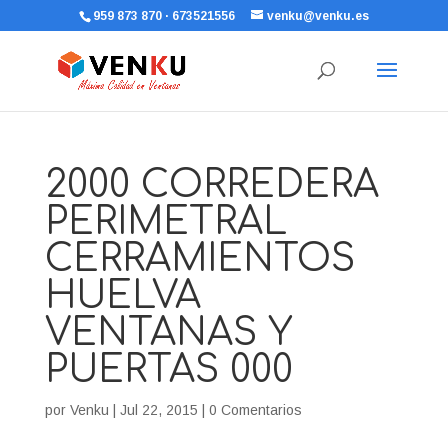
959 873 870 · 673521556
venku@venku.es
2000 CORREDERA
PERIMETRAL
CERRAMIENTOS
HUELVA
VENTANAS Y
PUERTAS 000
por
Venku
|
Jul 22, 2015
|
0 Comentarios