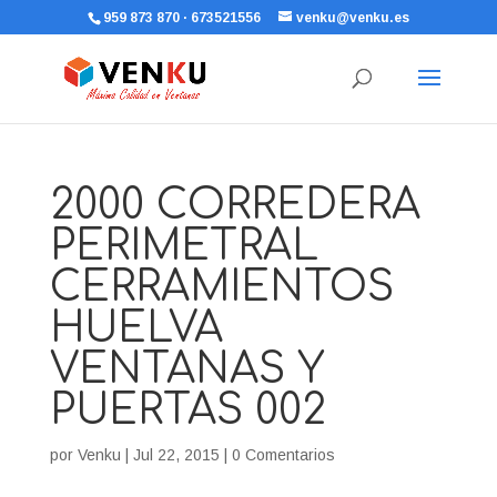
959 873 870 · 673521556
venku@venku.es
2000 CORREDERA
PERIMETRAL
CERRAMIENTOS
HUELVA
VENTANAS Y
PUERTAS 002
por
Venku
|
Jul 22, 2015
|
0 Comentarios