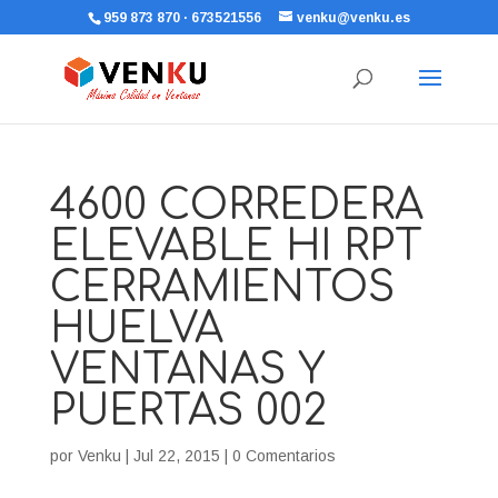
959 873 870 · 673521556
venku@venku.es
4600 CORREDERA
ELEVABLE HI RPT
CERRAMIENTOS
HUELVA
VENTANAS Y
PUERTAS 002
por
Venku
|
Jul 22, 2015
|
0 Comentarios