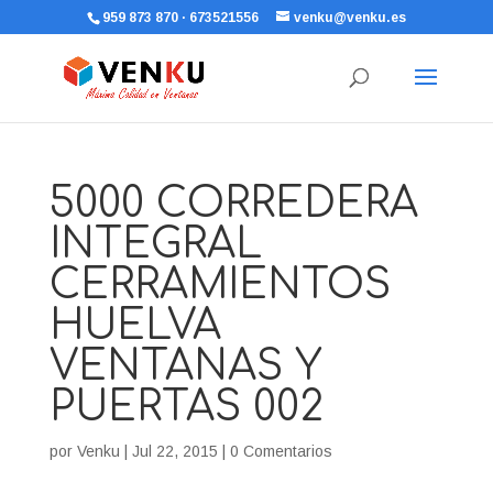
959 873 870 · 673521556
venku@venku.es
5000 CORREDERA
INTEGRAL
CERRAMIENTOS
HUELVA
VENTANAS Y
PUERTAS 002
por
Venku
|
Jul 22, 2015
|
0 Comentarios