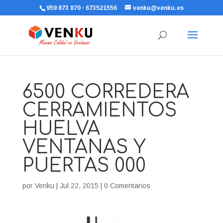
959 873 870 · 673521556
venku@venku.es
6500 CORREDERA
CERRAMIENTOS
HUELVA
VENTANAS Y
PUERTAS 000
por
Venku
|
Jul 22, 2015
|
0 Comentarios