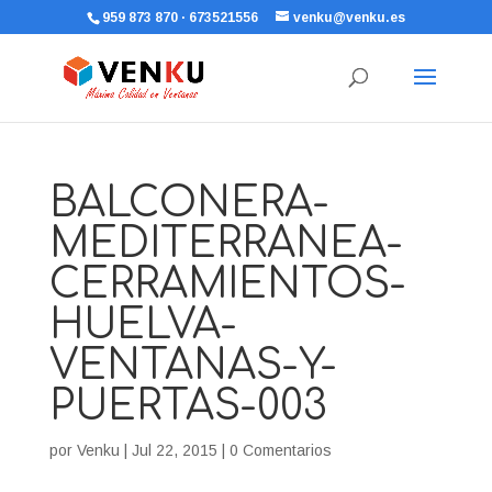
959 873 870 · 673521556
venku@venku.es
BALCONERA-
MEDITERRANEA-
CERRAMIENTOS-
HUELVA-
VENTANAS-Y-
PUERTAS-003
por
Venku
|
Jul 22, 2015
|
0 Comentarios