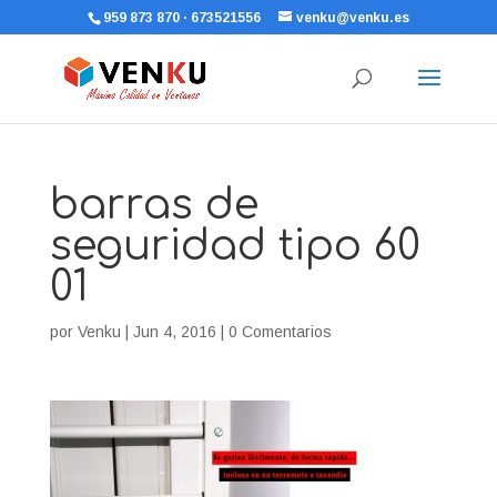
959 873 870 · 673521556
venku@venku.es
barras de
seguridad tipo 60
01
por
Venku
|
Jun 4, 2016
|
0 Comentarios