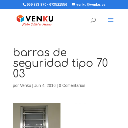
959 873 870 · 673521556
venku@venku.es
barras de
seguridad tipo 70
03
por
Venku
|
Jun 4, 2016
|
0 Comentarios