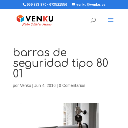
959 873 870 · 673521556
venku@venku.es
barras de
seguridad tipo 80
01
por
Venku
|
Jun 4, 2016
|
0 Comentarios