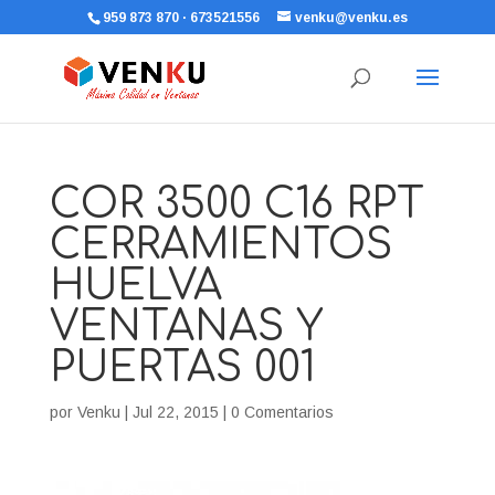
959 873 870 · 673521556
venku@venku.es
COR 3500 C16 RPT
CERRAMIENTOS
HUELVA
VENTANAS Y
PUERTAS 001
por
Venku
|
Jul 22, 2015
|
0 Comentarios