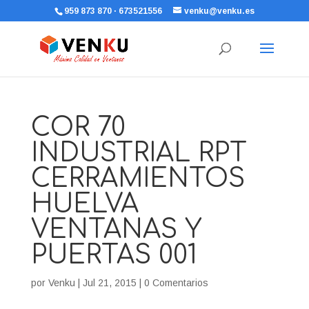
959 873 870 · 673521556
venku@venku.es
COR 70
INDUSTRIAL RPT
CERRAMIENTOS
HUELVA
VENTANAS Y
PUERTAS 001
por
Venku
|
Jul 21, 2015
|
0 Comentarios