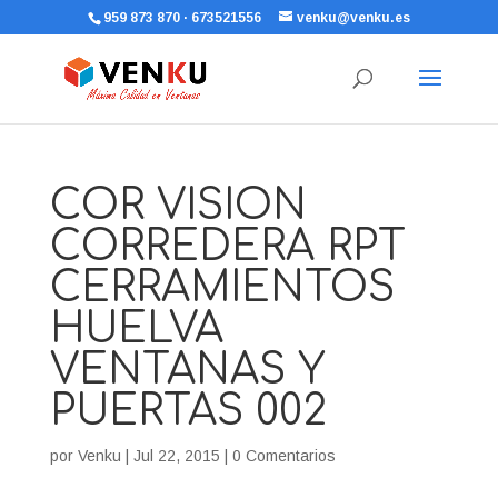
959 873 870 · 673521556
venku@venku.es
COR VISION
CORREDERA RPT
CERRAMIENTOS
HUELVA
VENTANAS Y
PUERTAS 002
por
Venku
|
Jul 22, 2015
|
0 Comentarios