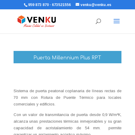
959 873 870 · 673521556
venku@venku.es
Puerta Millennium Plus RPT
Sistema de puerta peatonal coplanaria de líneas rectas de
70 mm con Rotura de Puente Térmico para locales
comerciales y edificios.
Con un valor de transmitancia de puerta desde 0,9 W/m²K,
alcanza unas prestaciones térmicas inmejorables y su gran
capacidad de acristalamiento de 54 mm. permite
garantizar un aislamiento acústico máximo.