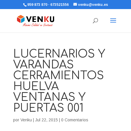
959 873 870 · 673521556
venku@venku.es
LUCERNARIOS Y
VARANDAS
CERRAMIENTOS
HUELVA
VENTANAS Y
PUERTAS 001
por
Venku
|
Jul 22, 2015
|
0 Comentarios