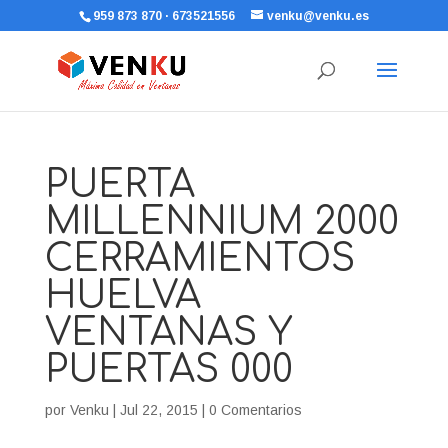
959 873 870 · 673521556
venku@venku.es
PUERTA
MILLENNIUM 2000
CERRAMIENTOS
HUELVA
VENTANAS Y
PUERTAS 000
por
Venku
|
Jul 22, 2015
|
0 Comentarios