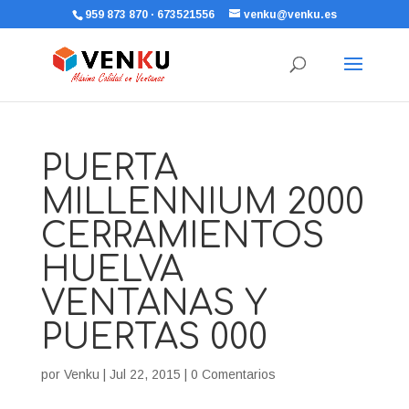
959 873 870 · 673521556
venku@venku.es
PUERTA
MILLENNIUM 2000
CERRAMIENTOS
HUELVA
VENTANAS Y
PUERTAS 000
por
Venku
|
Jul 22, 2015
|
0 Comentarios