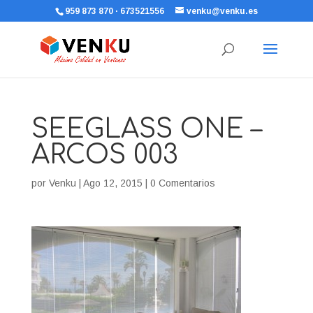
959 873 870 · 673521556
venku@venku.es
SEEGLASS ONE –
ARCOS 003
por
Venku
|
Ago 12, 2015
|
0 Comentarios