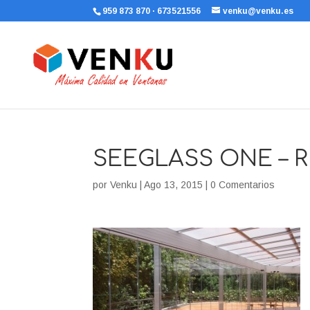
959 873 870 · 673521556
venku@venku.es
SEEGLASS ONE – 
por
Venku
|
Ago 13, 2015
|
0 Comentarios