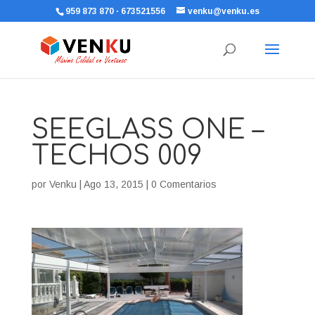
959 873 870 · 673521556
venku@venku.es
SEEGLASS ONE –
TECHOS 009
por
Venku
|
Ago 13, 2015
|
0 Comentarios