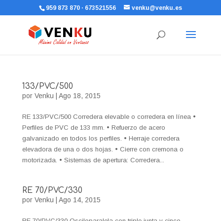
959 873 870 · 673521556
venku@venku.es
133/PVC/500
por
Venku
|
Ago 18, 2015
RE 133/PVC/500 Corredera elevable o corredera en línea •
Perfiles de PVC de 133 mm. • Refuerzo de acero
galvanizado en todos los perfiles. • Herraje corredera
elevadora de una o dos hojas. • Cierre con cremona o
motorizada. • Sistemas de apertura: Corredera...
RE 70/PVC/330
por
Venku
|
Ago 14, 2015
RE 70/PVC/330 Osciloparalela con triple junta y cinco