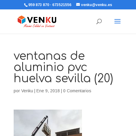
959 873 870 · 673521556
venku@venku.es
ventanas de
aluminio pvc
huelva sevilla (20)
por
Venku
|
Ene 9, 2018
|
0 Comentarios