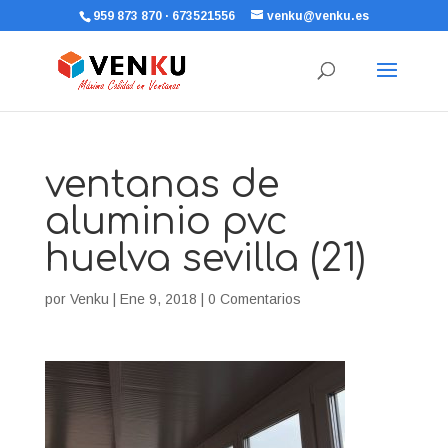
959 873 870 · 673521556
venku@venku.es
ventanas de
aluminio pvc
huelva sevilla (21)
por
Venku
|
Ene 9, 2018
|
0 Comentarios